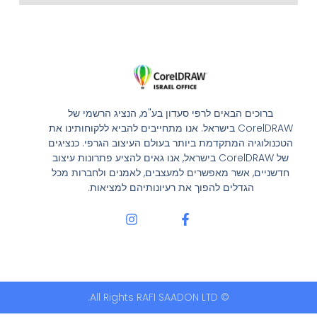
ברוכים הבאים לרפי סעדון בע"מ, הנציג הרשמי של
CorelDRAW בישראל. אנו מתחייבים להביא ללקוחותינו את
הטכנולוגיה המתקדמת ביותר בעולם העיצוב הגרפי. כנציגים
של CorelDRAW בישראל, אנו גאים להציע פתרונות עיצוב
חדשניים, אשר מאפשרים למעצבים, לאמנים ולחברות מכל
הגדלים להפוך את רעיונותיהם למציאות.
I
F
n
a
s
c
t
e
a
b
g
o
r
o
© All Rights RAFI SAADON LTD.
a
k